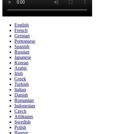
English
French
German
Portuguese
Spanish
Russian
Japanese
Korean
Arabic
Irish
Greek
Turkish
Italian
Danish
Romanian
Indonesian
Czech
Afrikaans
Swedish
Polish
Basque