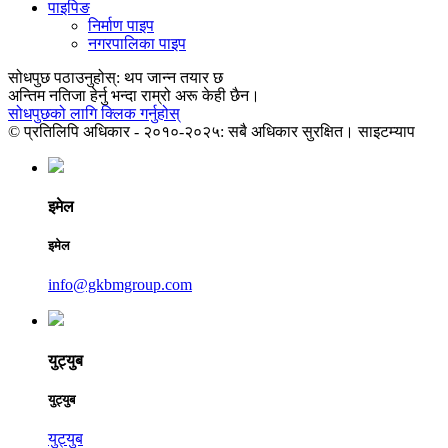
पाइपिङ
निर्माण पाइप
नगरपालिका पाइप
सोधपुछ पठाउनुहोस्: थप जान्न तयार छ
अन्तिम नतिजा हेर्नु भन्दा राम्रो अरू केही छैन।
सोधपुछको लागि क्लिक गर्नुहोस्
© प्रतिलिपि अधिकार - २०१०-२०२५: सबै अधिकार सुरक्षित। साइटम्याप
इमेल
इमेल
info@gkbmgroup.com
युट्युब
युट्युब
युट्युब