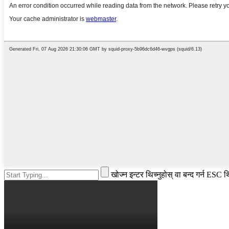
खोज्न इन्टर थिच्नुहोस् वा बन्द गर्न ESC थ