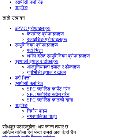
एसपीसी फ्लोरिङ
पाइपिङ
तातो उत्पादन
uPVC प्रोफाइलहरू
केसमेन्ट प्रोफाइलहरू
स्लाइडिङ प्रोफाइलहरू
एल्युमिनियम प्रोफाइलहरू
पर्दा भित्ता
थर्मल ब्रेक एल्युमिनियम प्रोफाइलहरू
प्रणाली झ्याल र ढोकाहरू
आल्मुनियमका झ्याल र ढोकाहरू
युपीभीसी झ्याल र ढोका
पर्दा भित्ता
एसपीसी फ्लोरिङ
SPC फ्लोरिङ कार्पेट ग्रेन
SPC फ्लोरिङ स्टोन ग्रेन
SPC फ्लोरिङ काठको दाना
पाइपिङ
निर्माण पाइप
नगरपालिका पाइप
सोधपुछ पठाउनुहोस्: थप जान्न तयार छ
अन्तिम नतिजा हेर्नु भन्दा राम्रो अरू केही छैन।