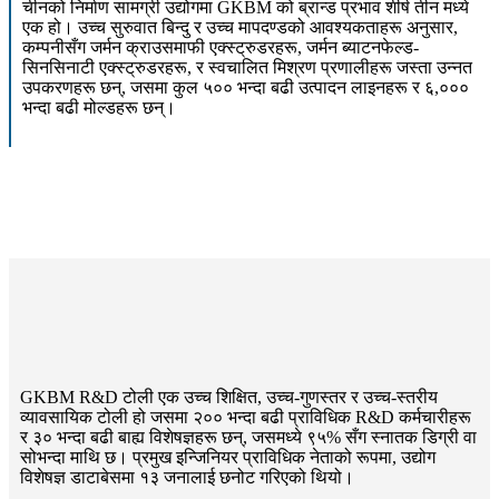
चीनको निर्माण सामग्री उद्योगमा GKBM को ब्रान्ड प्रभाव शीर्ष तीन मध्ये
एक हो। उच्च सुरुवात बिन्दु र उच्च मापदण्डको आवश्यकताहरू अनुसार,
कम्पनीसँग जर्मन क्राउसमाफी एक्स्ट्रुडरहरू, जर्मन ब्याटनफेल्ड-
सिनसिनाटी एक्स्ट्रुडरहरू, र स्वचालित मिश्रण प्रणालीहरू जस्ता उन्नत
उपकरणहरू छन्, जसमा कुल ५०० भन्दा बढी उत्पादन लाइनहरू र ६,०००
भन्दा बढी मोल्डहरू छन्।
GKBM R&D टोली एक उच्च शिक्षित, उच्च-गुणस्तर र उच्च-स्तरीय
व्यावसायिक टोली हो जसमा २०० भन्दा बढी प्राविधिक R&D कर्मचारीहरू
र ३० भन्दा बढी बाह्य विशेषज्ञहरू छन्, जसमध्ये ९५% सँग स्नातक डिग्री वा
सोभन्दा माथि छ। प्रमुख इन्जिनियर प्राविधिक नेताको रूपमा, उद्योग
विशेषज्ञ डाटाबेसमा १३ जनालाई छनोट गरिएको थियो।