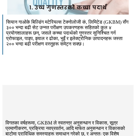
१. उच्च गुणस्तरको कच्चा पदार्थ
सियान गाओके बिल्डिंग मटेरियल्स टेक्नोलोजी कं, लिमिटेड (GKBM) सँग
३०० भन्दा बढी सेट उन्नत परीक्षण उपकरणहरू सहितको कुल ४
प्रयोगशालाहरू छन्, जसले कच्चा पदार्थको गुणस्तर सुनिश्चित गर्न
प्रोफाइल, पाइप, झ्याल र ढोका, भुइँ र इलेक्ट्रोनिक उत्पादनहरू जस्ता
२०० भन्दा बढी परीक्षण वस्तुहरू समेट्न सक्छ।
विगतका वर्षहरूमा, GKBM ले स्वतन्त्र अनुसन्धान र विकास, सूत्र
प्रमाणीकरण, प्रक्रिया नवप्रवर्तन, आदि मार्फत अनुसन्धान र विकासको
बाटोमा प्राविधिक समस्याहरू समाधान गरेको छ, र अन्ततः एक विशेष