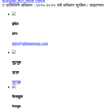
सोधपुछको लागि क्लिक गर्नुहोस्
© प्रतिलिपि अधिकार - २०१०-२०२५: सबै अधिकार सुरक्षित। साइटम्याप
इमेल
इमेल
info@gkbmgroup.com
युट्युब
युट्युब
युट्युब
फेसबुक
फेसबुक