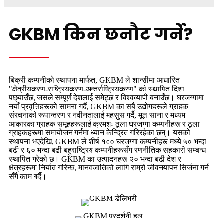
GKBM किन छनौट गर्ने?
बिक्री कम्पनीको स्थापना मार्फत, GKBM ले शान्सीमा आधारित
"क्षेत्रीयकरण-राष्ट्रियकरण-अन्तर्राष्ट्रियकरण" को स्थापित दिशा
पछ्याउँछ, जसले सम्पूर्ण देशलाई समेट्छ र विश्वव्यापी बनाउँछ। घरजग्गामा
नयाँ प्रवृत्तिहरूको सामना गर्दै, GKBM का सबै उद्योगहरूले ग्राहक
संरचनाको रूपान्तरण र नवीनतालाई महसुस गर्दै, मूल साना र मध्यम
आकारका ग्राहक समूहहरूलाई क्रमशः ठूला घरजग्गा कम्पनीहरू र ठूला
ग्राहकहरूमा समायोजन गर्नमा ध्यान केन्द्रित गरिरहेका छन्। यसको
स्थापना भएदेखि, GKBM ले शीर्ष १०० घरजग्गा कम्पनीहरू मध्ये ५० भन्दा
बढी र ६० भन्दा बढी बहुराष्ट्रिय कम्पनीहरूसँग रणनीतिक सहकारी सम्बन्ध
स्थापित गरेको छ। GKBM का उत्पादनहरू २० भन्दा बढी देश र
क्षेत्रहरूमा निर्यात गरिन्छ, मानवजातिको लागि राम्रो जीवनयापन सिर्जना गर्न
सँगै काम गर्दै।