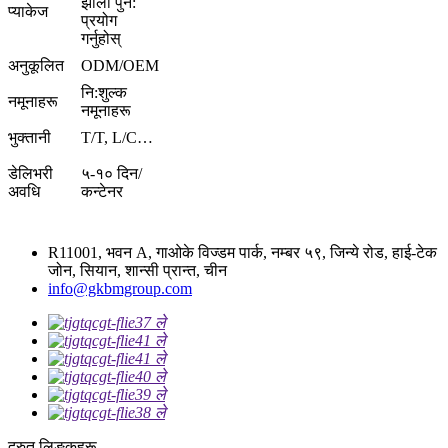
झोला पुन:
प्याकेज
प्रयोग
गर्नुहोस्
अनुकूलित
ODM/OEM
नि:शुल्क
नमूनाहरू
नमूनाहरू
भुक्तानी
T/T, L/C…
डेलिभरी
५-१० दिन/
अवधि
कन्टेनर
R11001, भवन A, गाओके विज्डम पार्क, नम्बर ५९, जिन्ये रोड, हाई-टेक
जोन, सियान, शान्सी प्रान्त, चीन
info@gkbmgroup.com
द्रुत लिङ्कहरू