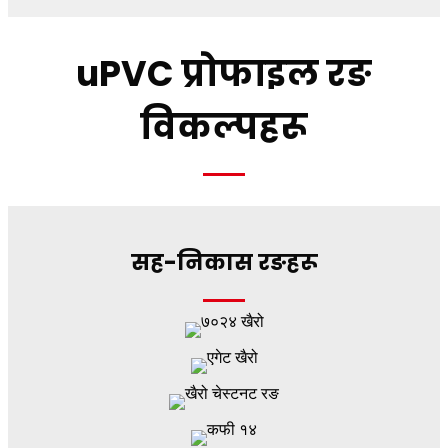
uPVC प्रोफाइल रङ
विकल्पहरू
सह-निकास रङहरू