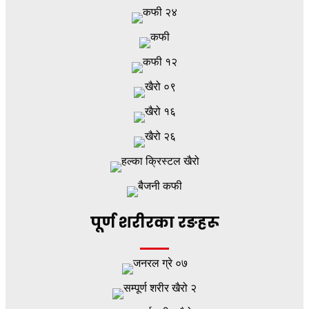
पूर्ण शरीरका रङहरू