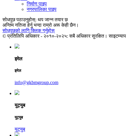
निर्माण पाइप
नगरपालिका पाइप
सोधपुछ पठाउनुहोस्: थप जान्न तयार छ
अन्तिम नतिजा हेर्नु भन्दा राम्रो अरू केही छैन।
सोधपुछको लागि क्लिक गर्नुहोस्
© प्रतिलिपि अधिकार - २०१०-२०२५: सबै अधिकार सुरक्षित। साइटम्याप
इमेल
इमेल
info@gkbmgroup.com
युट्युब
युट्युब
युट्युब