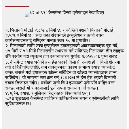
१. भित्ताको मोटाई २.८/२.६ मिमी छ, र नदेखिने पक्षको भित्ताको मोटाई
२.५/२.२ मिमी छ। सात कक्ष संरचनाले इन्सुलेशन र ऊर्जा बचत
कार्यसम्पादनलाई राष्ट्रिय मानक स्तर १० मा पुर्‍याउँछ।
२. गिलासको लागि उच्च इन्सुलेशन झ्यालहरूको आवश्यकताहरू पूरा गर्दै,
४५ मिमी र ५१ मिमी गिलाससँग स्थापना गर्न सकिन्छ; गिलासका तीन तहहरू
सँगै प्रयोग गर्दा न्यूनतम ताप स्थानान्तरण गुणांक १.०W/㎡k पुग्न सक्छ।
३. केसमेन्ट स्याश भनेको हंस हेड भएको विलासी स्याश हो। चिसो क्षेत्रमा
वर्षा र हिउँ पग्लिएपछि, कम तापक्रमका कारण सामान्य स्याश ग्यास्केट
जम्छ, जसले गर्दा झ्यालहरू खोल्न सकिँदैन वा खोल्दा ग्यास्केटहरू तान्न
सकिँदैन। यो समस्या समाधान गर्न, GKBM ले हंस हेड भएको विलासी
स्याश डिजाइन गर्दछ। वर्षाको पानी सिधै झ्यालको फ्रेमसँगै बाहिर बग्न
सक्छ, जसले यो समस्यालाई पूर्ण रूपमा समाधान गर्न सक्छ।
४. फ्रेम, स्याश, र मुलियन स्ट्रिपहरू विश्वव्यापी छन्।
५.१३ शृङ्खला केसमेन्ट हार्डवेयर कन्फिगरेसन चयन र एसेम्बलीको लागि
सुविधाजनक छ।