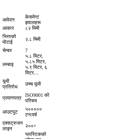
केसमेन्ट
आवेदन
झ्यालहरू
आकार
८२ मिमी
भित्ताको
२.८ मिमी
मोटाई
चेम्बर
7
५.८ मिटर,
५.८५ मिटर,
लम्बाइ
५.९ मिटर, ६
मिटर…
यूभी
उच्च यूभी
प्रतिरोध
ISO9001 को
प्रमाणपत्र
परिचय
५०००००
आउटपुट
टन/वर्ष
एक्सट्रुजन
२००+
लाइन
प्लास्टिकको