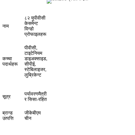
८२ युपीवीसी
केसमेन्ट
नाम
विन्डो
प्रोफाइलहरू
पीवीसी,
टाइटेनियम
कच्चा
डाइअक्साइड,
पदार्थहरू
सीपीई,
स्टेबिलाइजर,
लुब्रिकेन्ट
पर्यावरणमैत्री
सूत्र
र सिसा-रहित
ब्रान्ड
जीकेबीएम
उत्पत्ति
चीन