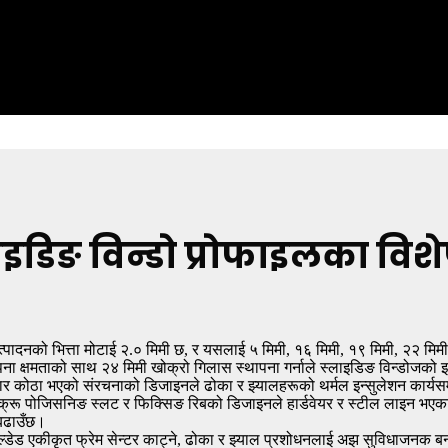
डिङ विन्डो प्रोफाइलका विश
त्पादनको भित्ता मोटाई २.० मिमी छ, र यसलाई ५ मिमी, १६ मिमी, १९ मिमी, २२ मि
पना क्षमताको साथ २४ मिमी खोक्रो गिलास स्थापना गर्नाले स्लाइडिङ विन्डोजको इन
ार कोठा भएको संरचनाको डिजाइनले ढोका र झ्यालहरूको थर्मल इन्सुलेशन कार्यस
्क्रू पोजिसनिङ स्लट र फिक्सिङ रिबको डिजाइनले हार्डवेयर र स्टील लाइन भ
बढाउँछ।
ेल्डेड एकीकृत फ्रेम सेन्टर काट्ने, ढोका र झ्याल प्रशोधनलाई अझ सुविधाजनक 