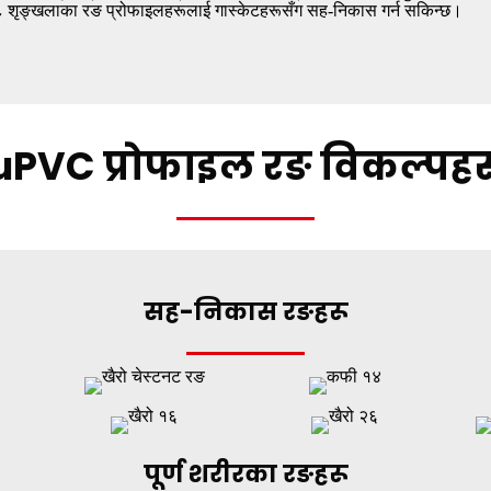
 शृङ्खलाका रङ प्रोफाइलहरूलाई गास्केटहरूसँग सह-निकास गर्न सकिन्छ।
uPVC प्रोफाइल रङ विकल्पहर
सह-निकास रङहरू
पूर्ण शरीरका रङहरू