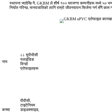
स्थापना भएदेखि नै, GKBM ले शीर्ष १०० घरजग्गा कम्पनीहरू मध्ये ५० भन्
निर्यात गरिन्छ, मानवजातिको लागि राम्रो जीवनयापन सिर्जना गर्न सँगै काम गर
८८ युपीभीसी
स्लाइडिङ
नाम
विन्डो
प्रोफाइलहरू
पीवीसी,
टाइटेनियम
कच्चा
डाइअक्साइड,