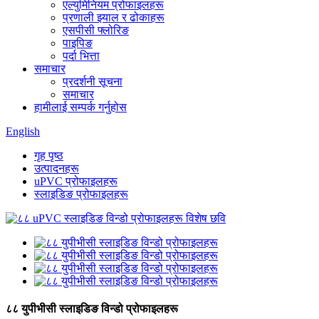
एल्युमिनियम प्रोफाइलहरू
प्रणाली झ्याल र ढोकाहरू
एसपीसी फ्लोरिङ
पाइपिङ
पर्दा भित्ता
समाचार
प्रदर्शनी सूचना
समाचार
हामीलाई सम्पर्क गर्नुहोस
English
गृह पृष्ठ
उत्पादनहरू
uPVC प्रोफाइलहरू
स्लाइडिङ प्रोफाइलहरू
८८ युपीभीसी स्लाइडिङ विन्डो प्रोफाइलहरू