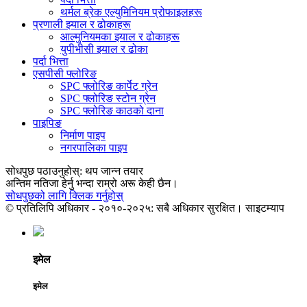
थर्मल ब्रेक एल्युमिनियम प्रोफाइलहरू
प्रणाली झ्याल र ढोकाहरू
आल्मुनियमका झ्याल र ढोकाहरू
युपीभीसी झ्याल र ढोका
पर्दा भित्ता
एसपीसी फ्लोरिङ
SPC फ्लोरिङ कार्पेट ग्रेन
SPC फ्लोरिङ स्टोन ग्रेन
SPC फ्लोरिङ काठको दाना
पाइपिङ
निर्माण पाइप
नगरपालिका पाइप
सोधपुछ पठाउनुहोस्: थप जान्न तयार
अन्तिम नतिजा हेर्नु भन्दा राम्रो अरू केही छैन।
सोधपुछको लागि क्लिक गर्नुहोस्
© प्रतिलिपि अधिकार - २०१०-२०२५: सबै अधिकार सुरक्षित। साइटम्याप
इमेल
इमेल