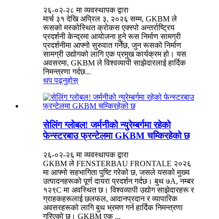
२६-०२-२८ मा व्यवस्थापक द्वारा
मार्च ३१ देखि अप्रिल ३, २०२६ सम्म, GKBM ले
रूसको मस्कोस्थित क्रोकस एक्स्पो अन्तर्राष्ट्रिय
प्रदर्शनी केन्द्रमा आयोजना हुने रूस निर्माण सामग्री
प्रदर्शनीमा आफ्नो सुरुवात गर्नेछ, जुन रूसको निर्माण
सामग्री उद्योगको लागि एक प्रमुख कार्यक्रम हो। यस
अवसरमा, GKBM ले विश्वव्यापी साझेदारलाई हार्दिक
निमन्त्रणा गर्दछ...
थप पढ्नुहोस्
सेलिंग ग्लोबल! जर्मनीको न्युरेम्बर्गमा रहेको
फेन्स्टरबाउ फ्रन्टेलमा GKBM चम्किरहेको छ
२६-०२-२६ मा व्यवस्थापक द्वारा
GKBM ले FENSTERBAU FRONTALE २०२६
मा आफ्नो सहभागिता पुष्टि गरेको छ, जसले यसको मुख्य
उत्पादनहरूको पूर्ण दायरा प्रदर्शन गर्दछ। बुथ ७A, नम्बर
१२९C मा अवस्थित छ। विश्वव्यापी उद्योग साझेदारहरू र
ग्राहकहरूलाई छलफल, आदानप्रदान र व्यापारिक
अवसरहरूको लागि बुथ भ्रमण गर्न हार्दिक निमन्त्रणा
गरिएको छ। GKBM एक ...