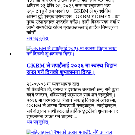
१३९ औं चीन आयात तथा निर्यात मेला (क्यान्टन मेला)
अप्रिल २३ देखि २७, २०२६ सम्म ग्वाङ्झाउमा भव्य
उद्घाटन हुने तय भएको छ। GKBM ले प्रदर्शनीमा
आफ्ना दुई प्रमुख ब्रान्डहरू - GKBM र DIMEX - का
मुख्य उत्पादनहरू प्रदर्शन गर्नेछ। हामी विश्वभरका नयाँ र
लामो समयदेखि रहेका ग्राहकहरूलाई हार्दिक निमन्त्रणा
गर्दछौं...
थप पढ्नुहोस्
GKBM ले तपाईंलाई २०२६ मा स्वस्थ चिहान
सफा गर्ने दिनको शुभकामना दिन्छ।
२६-०४-०३ मा व्यवस्थापक द्वारा
यो छिङमिङ हो, वसन्त र दृश्यहरू उज्यालो छन्; सबै कुरा
बढ्दै जान्छन्, भविष्यलाई पछ्याउन सावधान रहनुहोस्।
२०२६ मा परम्परागत चिहान-सफाई दिवसको अवसरमा,
GKBM ले आफ्ना विश्वव्यापी ग्राहकहरू, साझेदारहरू,
सबै क्षेत्रका साथीहरूलाई हार्दिक छुट्टीको शुभकामना र
शुभकामना व्यक्त गर्न चाहन्छ ...
थप पढ्नुहोस्