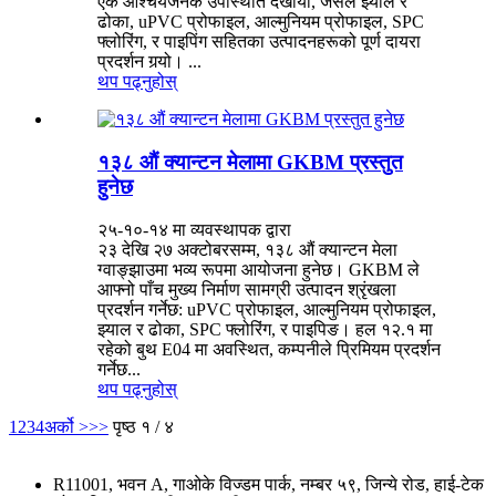
एक आश्चर्यजनक उपस्थिति देखायो, जसले झ्याल र
ढोका, uPVC प्रोफाइल, आल्मुनियम प्रोफाइल, SPC
फ्लोरिंग, र पाइपिंग सहितका उत्पादनहरूको पूर्ण दायरा
प्रदर्शन गर्‍यो। ...
थप पढ्नुहोस्
१३८ औं क्यान्टन मेलामा GKBM प्रस्तुत
हुनेछ
२५-१०-१४ मा व्यवस्थापक द्वारा
२३ देखि २७ अक्टोबरसम्म, १३८ औं क्यान्टन मेला
ग्वाङ्झाउमा भव्य रूपमा आयोजना हुनेछ। GKBM ले
आफ्नो पाँच मुख्य निर्माण सामग्री उत्पादन श्रृंखला
प्रदर्शन गर्नेछ: uPVC प्रोफाइल, आल्मुनियम प्रोफाइल,
झ्याल र ढोका, SPC फ्लोरिंग, र पाइपिङ। हल १२.१ मा
रहेको बुथ E04 मा अवस्थित, कम्पनीले प्रिमियम प्रदर्शन
गर्नेछ...
थप पढ्नुहोस्
1
2
3
4
अर्को >
>>
पृष्ठ १ / ४
R11001, भवन A, गाओके विज्डम पार्क, नम्बर ५९, जिन्ये रोड, हाई-टेक