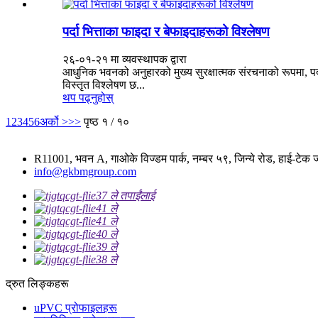
पर्दा भित्ताका फाइदा र बेफाइदाहरूको विश्लेषण
२६-०१-२१ मा व्यवस्थापक द्वारा
आधुनिक भवनको अनुहारको मुख्य सुरक्षात्मक संरचनाको रूपमा, पर
विस्तृत विश्लेषण छ...
थप पढ्नुहोस्
1
2
3
4
5
6
अर्को >
>>
पृष्ठ १ / १०
R11001, भवन A, गाओके विज्डम पार्क, नम्बर ५९, जिन्ये रोड, हाई-टेक जो
info@gkbmgroup.com
द्रुत लिङ्कहरू
uPVC प्रोफाइलहरू