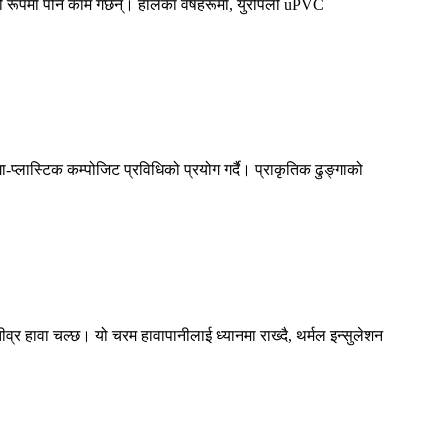
रूपमा पनि काम गर्छन्। हालैका वर्षहरूमा, युरोपेली uPVC
-प्लास्टिक कम्पोजिट प्रविधिको प्रयोग गर्दै। प्राकृतिक ढुङ्गाको
्र हावा चल्छ। यो चरम हावापानीलाई ध्यानमा राख्दै, थर्मल इन्सुलेशन