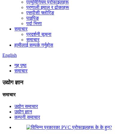
एल्युमिनियम प्रोफाइलहरू
प्रणाली झ्याल र ढोकाहरू
एसपीसी फ्लोरिङ
पाइपिङ
पर्दा भित्ता
समाचार
प्रदर्शनी सूचना
समाचार
हामीलाई सम्पर्क गर्नुहोस
English
गृह पृष्ठ
समाचार
उद्योग ज्ञान
समाचार
उद्योग समाचार
उद्योग ज्ञान
कम्पनी समाचार