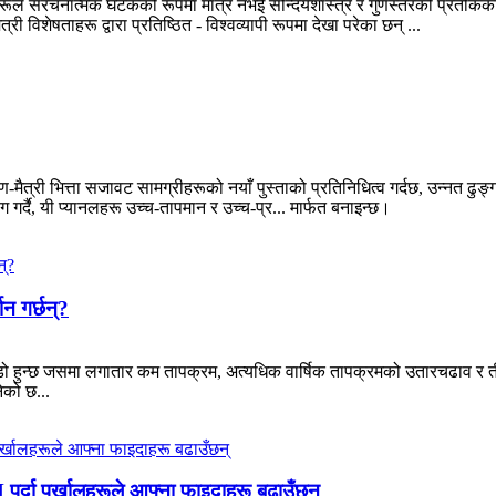
ले संरचनात्मक घटकको रूपमा मात्र नभई सौन्दर्यशास्त्र र गुणस्तरको प्रतीकको 
री विशेषताहरू द्वारा प्रतिष्ठित - विश्वव्यापी रूपमा देखा परेका छन् ...
री भित्ता सजावट सामग्रीहरूको नयाँ पुस्ताको प्रतिनिधित्व गर्दछ, उन्नत ढुङ्गा
गर्दै, यी प्यानलहरू उच्च-तापमान र उच्च-प्र... मार्फत बनाइन्छ।
न गर्छन्?
ाडो हुन्छ जसमा लगातार कम तापक्रम, अत्यधिक वार्षिक तापक्रमको उतारचढाव र तीव
ेको छ...
पर्दा पर्खालहरूले आफ्ना फाइदाहरू बढाउँछन्